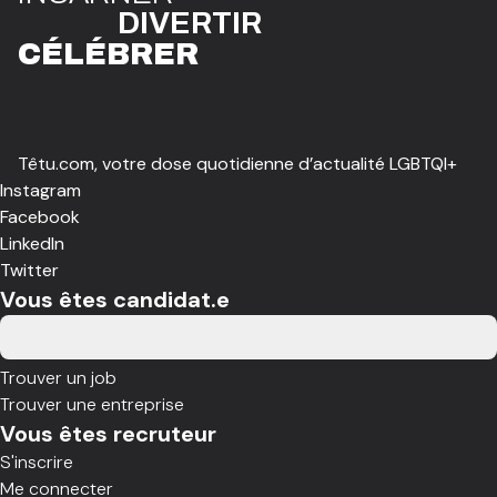
DIVE
R
TIR
CÉLÉBR
E
R
Têtu.com, votre dose quotidienne d’actualité LGBTQI+
Instagram
Facebook
LinkedIn
Twitter
Vous êtes candidat.e
Trouver un job
Trouver une entreprise
Vous êtes recruteur
S'inscrire
Me connecter