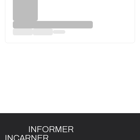
INFO
R
ME
R
I
N
CAR
N
ER