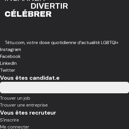
DIVE
R
TIR
CÉLÉBR
E
R
Têtu.com, votre dose quotidienne d’actualité LGBTQI+
Instagram
Facebook
LinkedIn
Twitter
Vous êtes candidat.e
Trouver un job
Trouver une entreprise
Vous êtes recruteur
S'inscrire
Me connecter