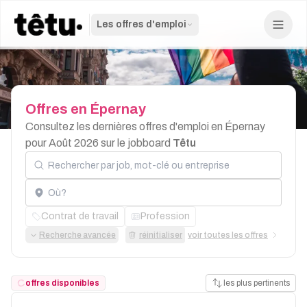
Les offres d'emploi
Offres
en
Épernay
Consultez les dernières offres d'emploi en Épernay
pour Août 2026 sur le jobboard
Têtu
Rechercher par job, mot-clé ou entreprise
Localisation
Contrat de travail
Profession
Recherche avancée
réinitialiser
voir toutes les offres
offres disponibles
les plus pertinents