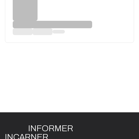
INFO
R
ME
R
I
N
CAR
N
ER