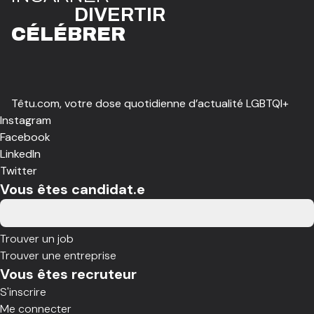
DIVE
R
TIR
CÉLÉBR
E
R
Têtu.com, votre dose quotidienne d’actualité LGBTQI+
Instagram
Facebook
LinkedIn
Twitter
Vous êtes candidat.e
Trouver un job
Trouver une entreprise
Vous êtes recruteur
S'inscrire
Me connecter