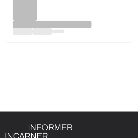
INFO
R
ME
R
I
N
CAR
N
ER