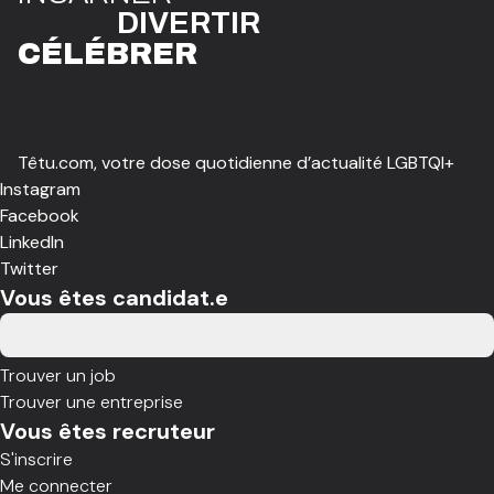
DIVE
R
TIR
CÉLÉBR
E
R
Têtu.com, votre dose quotidienne d’actualité LGBTQI+
Instagram
Facebook
LinkedIn
Twitter
Vous êtes candidat.e
Trouver un job
Trouver une entreprise
Vous êtes recruteur
S'inscrire
Me connecter