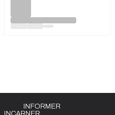
INFO
R
ME
R
I
N
CAR
N
ER