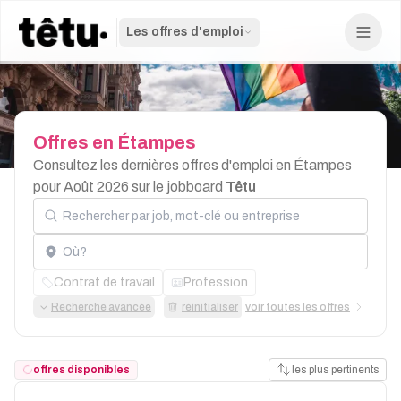
Les offres d'emploi
Offres
en
Étampes
Consultez les dernières offres d'emploi en Étampes
pour Août 2026 sur le jobboard
Têtu
Rechercher par job, mot-clé ou entreprise
Localisation
Contrat de travail
Profession
Recherche avancée
réinitialiser
voir toutes les offres
offres disponibles
les plus pertinents