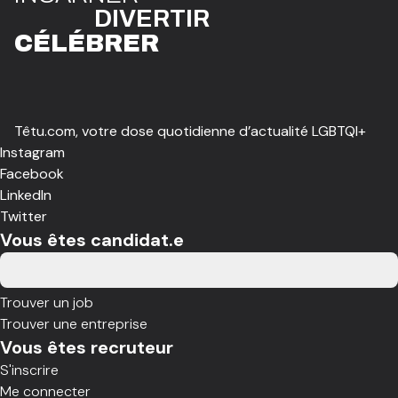
DIVE
R
TIR
CÉLÉBR
E
R
Têtu.com, votre dose quotidienne d’actualité LGBTQI+
Instagram
Facebook
LinkedIn
Twitter
Vous êtes candidat.e
Trouver un job
Trouver une entreprise
Vous êtes recruteur
S'inscrire
Me connecter