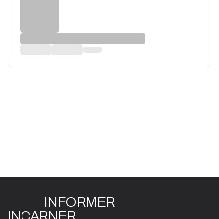
INFO
R
ME
R
I
N
CAR
N
ER