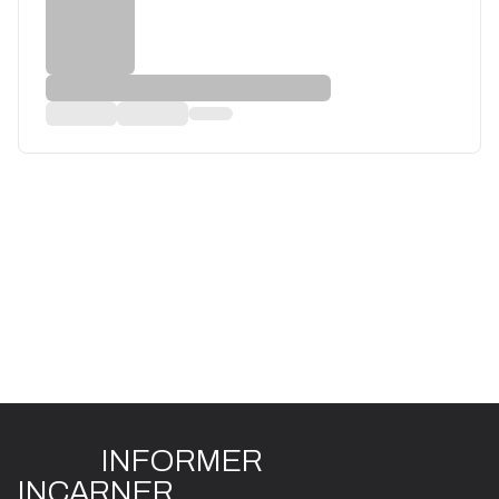
INFO
R
ME
R
I
N
CAR
N
ER