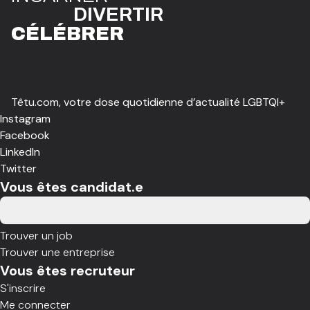
DIVE
R
TIR
CÉLÉBR
E
R
Têtu.com, votre dose quotidienne d’actualité LGBTQI+
Instagram
Facebook
LinkedIn
Twitter
Vous êtes candidat.e
Trouver un job
Trouver une entreprise
Vous êtes recruteur
S'inscrire
Me connecter