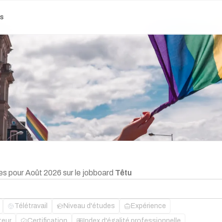
es
res pour Août 2026 sur le jobboard
Têtu
Télétravail
Niveau d'études
Expérience
teur
Certification
Index d'égalité professionnelle