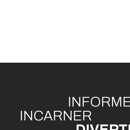
INFO
R
M
I
N
CAR
N
ER
DIVE
R
T