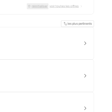
réinitialiser
voir toutes les offres
les plus pertinents