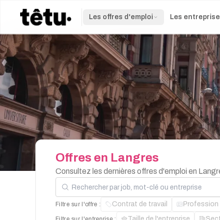
Les offres d'emploi
Les entrepris
Offres
en
Langres
Consultez les dernières offres d'emploi en Lang
Rechercher par job, mot-clé ou entreprise
Contrat de travail
Profession
Filtre sur l'offre :
Taille de l'entreprise
Sec
Filtre sur l'entreprise :