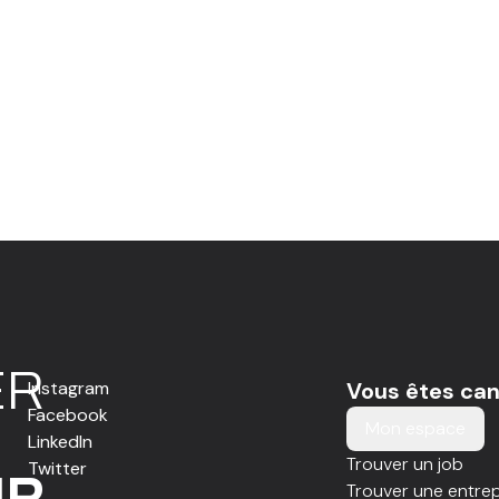
E
R
Instagram
Vous êtes can
Facebook
Mon espace
LinkedIn
Trouver un job
Twitter
IR
Trouver une entrep