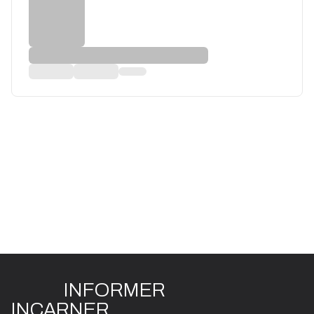
INFO
R
ME
R
I
N
CAR
N
ER