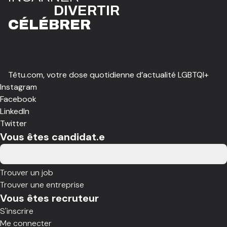
DIVE
R
TIR
CÉLÉBR
E
R
Têtu.com, votre dose quotidienne d’actualité LGBTQI+
Instagram
Facebook
LinkedIn
Twitter
Vous êtes candidat.e
Trouver un job
Trouver une entreprise
Vous êtes recruteur
S'inscrire
Me connecter