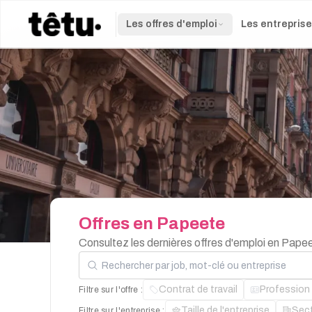
Les offres d'emploi
Les entrepris
Offres
en
Papeete
Consultez les dernières offres d'emploi en Pape
Rechercher par job, mot-clé ou entreprise
Contrat de travail
Profession
Filtre sur l'offre :
Taille de l'entreprise
Sec
Filtre sur l'entreprise :