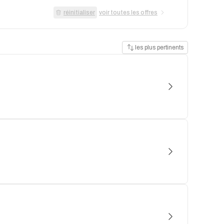
réinitialiser
voir toutes les offres
les plus pertinents