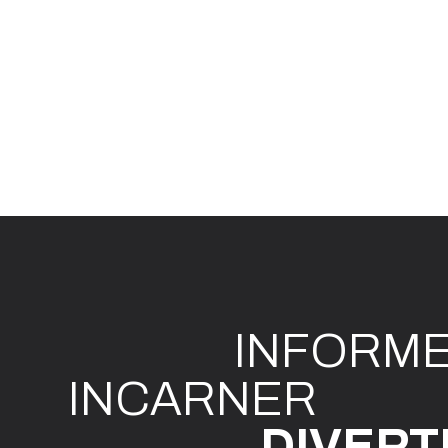
INFO
R
M
I
N
CAR
N
ER
DIVE
R
T