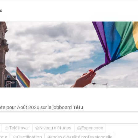
es
ete pour Août 2026 sur le jobboard
Têtu
Télétravail
Niveau d'études
Expérience
teur
Certification
Index d'égalité professionnelle