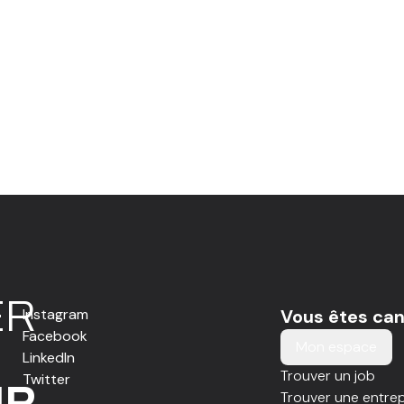
E
R
Instagram
Vous êtes can
Facebook
Mon espace
LinkedIn
Trouver un job
Twitter
IR
Trouver une entrep