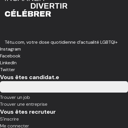
DIVE
R
TIR
CÉLÉBR
E
R
Têtu.com, votre dose quotidienne d’actualité LGBTQI+
Instagram
Facebook
LinkedIn
Twitter
Vous êtes candidat.e
Trouver un job
Trouver une entreprise
Vous êtes recruteur
S'inscrire
Me connecter