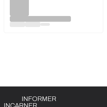
INFO
R
ME
R
I
N
CAR
N
ER