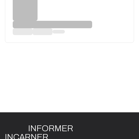
INFO
R
ME
R
I
N
CAR
N
ER