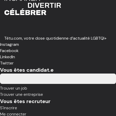
DIVE
R
TIR
CÉLÉBR
E
R
Têtu.com, votre dose quotidienne d’actualité LGBTQI+
Instagram
Facebook
LinkedIn
Twitter
Vous êtes candidat.e
Trouver un job
Trouver une entreprise
Vous êtes recruteur
S'inscrire
Me connecter