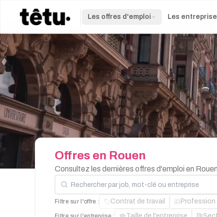
Les offres d'emploi
Les entrepris
Offres
en
Rouen
Consultez les dernières offres d'emploi en Roue
Rechercher par job, mot-clé ou entreprise
Contrat de travail
Profession
Filtre sur l'offre :
Taille de l'entreprise
Sec
Filtre sur l'entreprise :