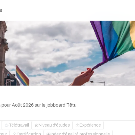
es
n pour Août 2026 sur le jobboard
Têtu
Télétravail
Niveau d'études
Expérience
teur
Certification
Index d'égalité professionnelle