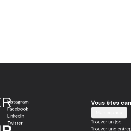
E
R
Instagram
Vous êtes can
Facebook
Mon espace
LinkedIn
Trouver un job
Twitter
IR
Trouver une entrep