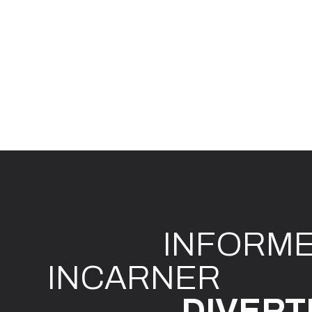
INFO
R
M
I
N
CAR
N
ER
DIVE
R
T