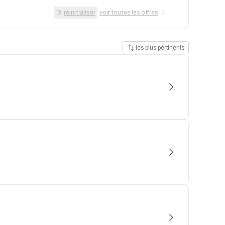
réinitialiser
voir toutes les offres
les plus pertinents