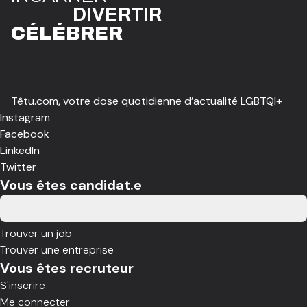
DIVE
R
TIR
CÉLÉBR
E
R
Têtu.com, votre dose quotidienne d’actualité LGBTQI+
Instagram
Facebook
LinkedIn
Twitter
Vous êtes candidat.e
Trouver un job
Trouver une entreprise
Vous êtes recruteur
S'inscrire
Me connecter