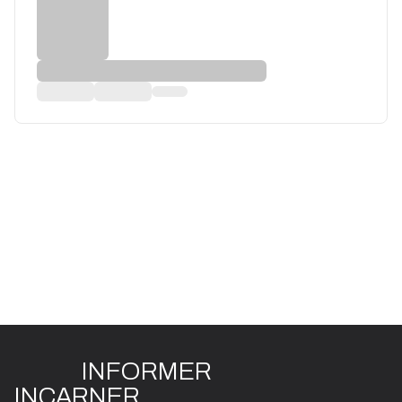
INFO
R
ME
R
I
N
CAR
N
ER