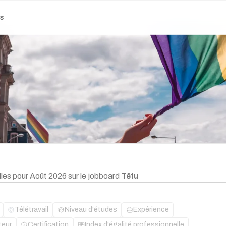
es
lles pour Août 2026 sur le jobboard
Têtu
Télétravail
Niveau d'études
Expérience
teur
Certification
Index d'égalité professionnelle