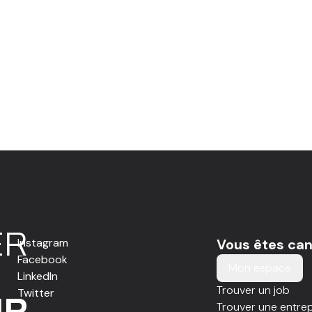
E
R
Instagram
Vous êtes can
Facebook
Mon espace
LinkedIn
Trouver un job
Twitter
IR
Trouver une entrep