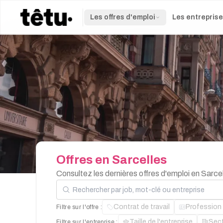
Les offres d'emploi
Les entrepris
Offres
en
Sarcelles
Consultez les dernières offres d'emploi en Sarce
Rechercher par job, mot-clé ou entreprise
Contrat de travail
Profession
Filtre sur l'offre :
Taille de l'entreprise
Sec
Filtre sur l'entreprise :