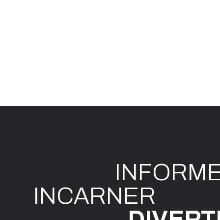
INFO
R
M
I
N
CAR
N
ER
DIVE
R
T