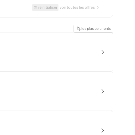
réinitialiser
voir toutes les offres
les plus pertinents