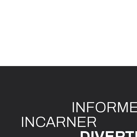
INFO
R
M
I
N
CAR
N
ER
DIVE
R
T