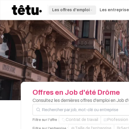
Les offres d'emploi
Les entrepris
Offres
en
Job
d'été
Drôme
Consultez les dernières offres d'emploi en Job 
Rechercher par job, mot-clé ou entreprise
Contrat de travail
Profession
Filtre sur l'offre :
Taille de l'entreprise
Sec
Filtre sur l'entreprise :