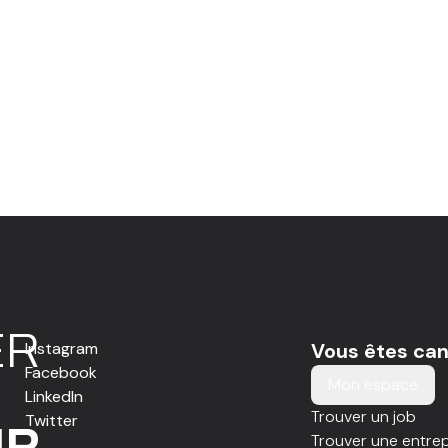
E
R
Instagram
Vous êtes can
Facebook
Mon espace
LinkedIn
Trouver un job
Twitter
IR
Trouver une entrep