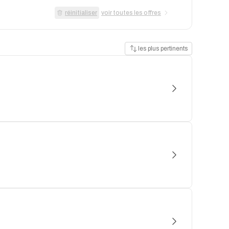
réinitialiser
voir toutes les offres
les plus pertinents