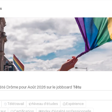
es
d'été Drôme pour Août 2026 sur le jobboard
Têtu
Télétravail
Niveau d'études
Expérience
teur
Certification
Index d'égalité professionnelle