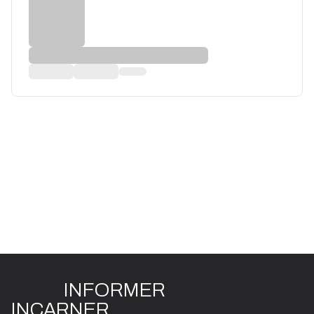
INFO
R
ME
R
I
N
CAR
N
ER