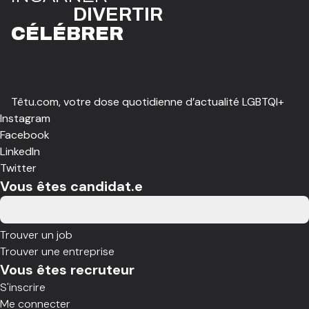
DIVE
R
TIR
CÉLÉBR
E
R
Têtu.com, votre dose quotidienne d’actualité LGBTQI+
Instagram
Facebook
LinkedIn
Twitter
Vous êtes candidat.e
Trouver un job
Trouver une entreprise
Vous êtes recruteur
S'inscrire
Me connecter