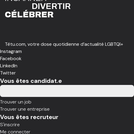
DIVE
R
TIR
CÉLÉBR
E
R
Têtu.com, votre dose quotidienne d’actualité LGBTQI+
Instagram
Facebook
LinkedIn
Twitter
Vous êtes candidat.e
Trouver un job
Trouver une entreprise
Vous êtes recruteur
S'inscrire
Me connecter