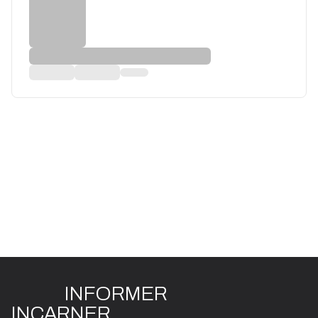
INFO
R
ME
R
I
N
CAR
N
ER