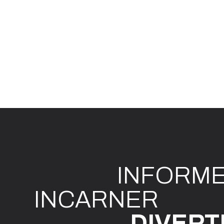
INFO
R
M
I
N
CAR
N
ER
DIVE
R
T