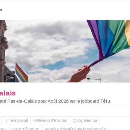
es
alais
d'été Pas-de-Calais pour Août 2026 sur le jobboard
Têtu
Télétravail
Niveau d'études
Expérience
teur
Certification
Index d'égalité professionnelle