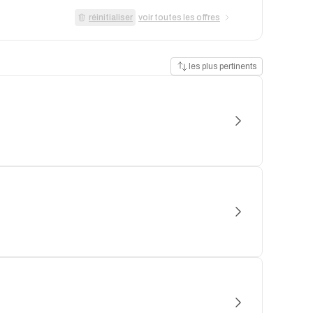
réinitialiser
voir toutes les offres
les plus pertinents