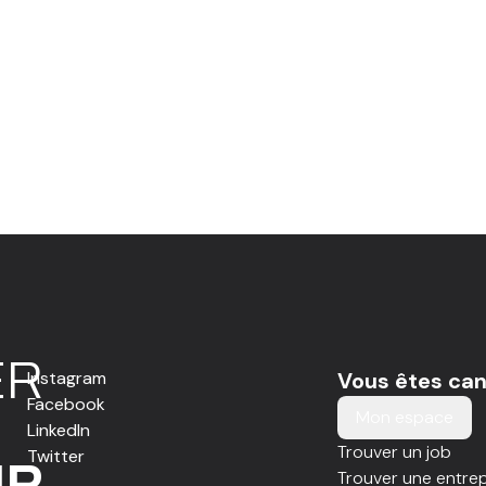
E
R
Instagram
Vous êtes can
Facebook
Mon espace
LinkedIn
Trouver un job
Twitter
IR
Trouver une entrep