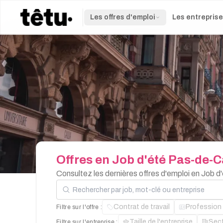
Les offres d'emploi
Les entrepris
Offres
en
Job
d'été
Pas-de-C
Consultez les dernières offres d'emploi en Job 
Rechercher par job, mot-clé ou entreprise
Contrat de travail
Profession
Filtre sur l'offre :
Taille de l'entreprise
Sec
Filtre sur l'entreprise :