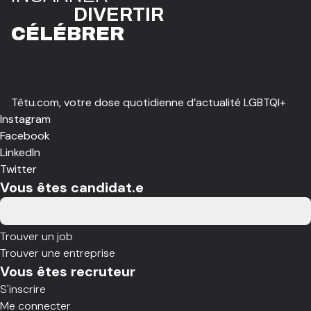
DIVE
R
TIR
CÉLÉBR
E
R
Têtu.com, votre dose quotidienne d’actualité LGBTQI+
Instagram
Facebook
LinkedIn
Twitter
Vous êtes candidat.e
Trouver un job
Trouver une entreprise
Vous êtes recruteur
S'inscrire
Me connecter