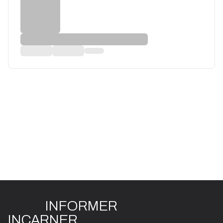
INFO
R
ME
R
I
N
CAR
N
ER