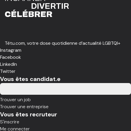
DIVE
R
TIR
CÉLÉBR
E
R
Têtu.com, votre dose quotidienne d’actualité LGBTQI+
Instagram
Facebook
LinkedIn
Twitter
Vous êtes candidat.e
Trouver un job
Trouver une entreprise
Vous êtes recruteur
S'inscrire
Me connecter