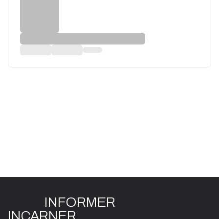
INFO
R
ME
R
I
N
CAR
N
ER