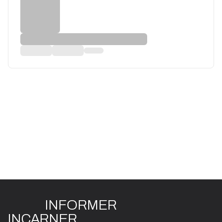
INFO
R
ME
R
I
N
CAR
N
ER