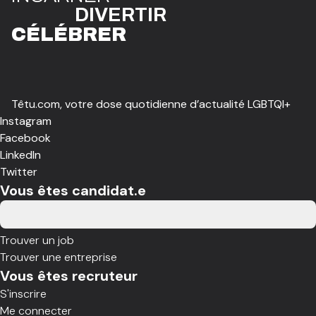
DIVE
R
TIR
CÉLÉBR
E
R
Têtu.com, votre dose quotidienne d’actualité LGBTQI+
Instagram
Facebook
LinkedIn
Twitter
Vous êtes candidat.e
Trouver un job
Trouver une entreprise
Vous êtes recruteur
S'inscrire
Me connecter