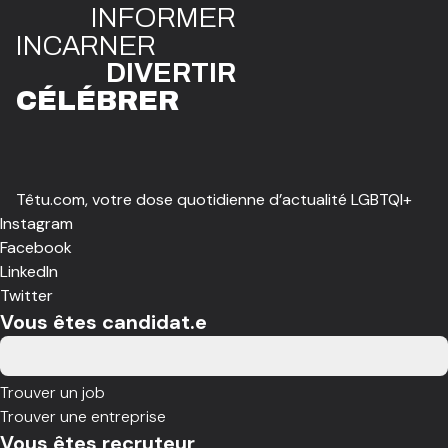
INFO
R
ME
R
I
N
CAR
N
ER
DIVE
R
TIR
CÉLÉBR
E
R
Têtu.com, votre dose quotidienne d’actualité LGBTQI+
Instagram
Facebook
LinkedIn
Twitter
Vous êtes candidat.e
Trouver un job
Trouver une entreprise
Vous êtes recruteur