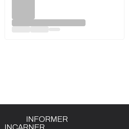
INFO
R
ME
R
I
N
CAR
N
ER