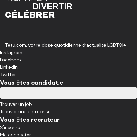
DIVE
R
TIR
CÉLÉBR
E
R
Têtu.com, votre dose quotidienne d’actualité LGBTQI+
Instagram
Facebook
LinkedIn
Twitter
Vous êtes candidat.e
Trouver un job
Trouver une entreprise
Vous êtes recruteur
S'inscrire
Me connecter