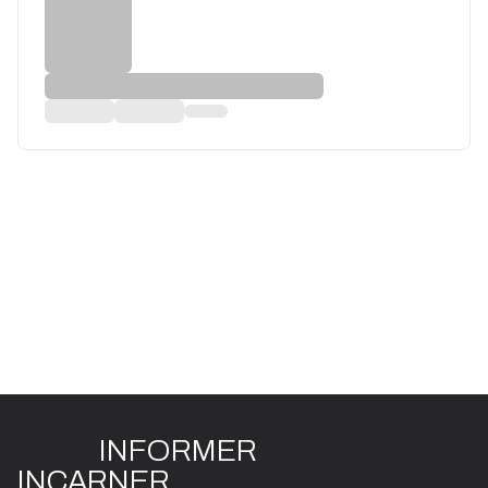
INFO
R
ME
R
I
N
CAR
N
ER