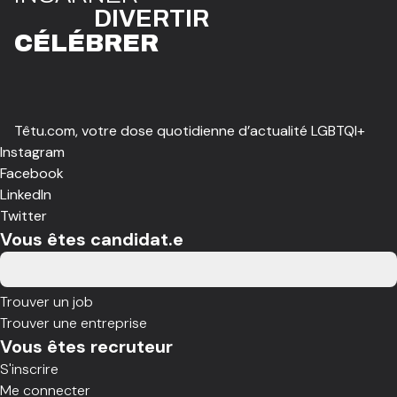
DIVE
R
TIR
CÉLÉBR
E
R
Têtu.com, votre dose quotidienne d’actualité LGBTQI+
Instagram
Facebook
LinkedIn
Twitter
Vous êtes candidat.e
Trouver un job
Trouver une entreprise
Vous êtes recruteur
S'inscrire
Me connecter