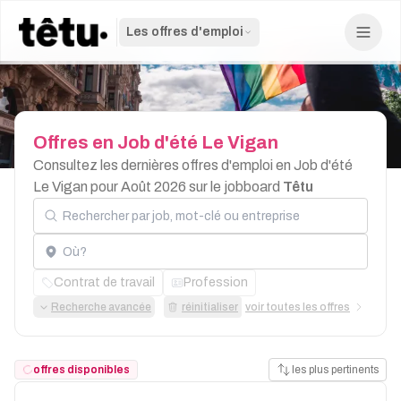
Les offres d'emploi
Offres
en
Job
d'été
Le
Vigan
Consultez les dernières offres d'emploi en Job d'été
Le Vigan pour Août 2026 sur le jobboard
Têtu
Rechercher par job, mot-clé ou entreprise
Localisation
Contrat de travail
Profession
Recherche avancée
réinitialiser
voir toutes les offres
offres disponibles
les plus pertinents