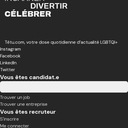
DIVE
R
TIR
CÉLÉBR
E
R
Têtu.com, votre dose quotidienne d’actualité LGBTQI+
Instagram
Facebook
LinkedIn
Twitter
Vous êtes candidat.e
Trouver un job
Trouver une entreprise
Vous êtes recruteur
S'inscrire
Me connecter