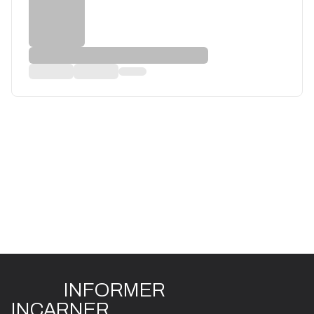
INFO
R
ME
R
I
N
CAR
N
ER