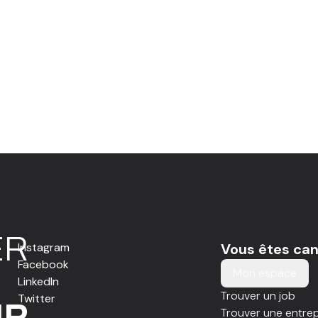
E
R
Instagram
Vous êtes can
Facebook
Mon espace
LinkedIn
Trouver un job
Twitter
IR
Trouver une entrep