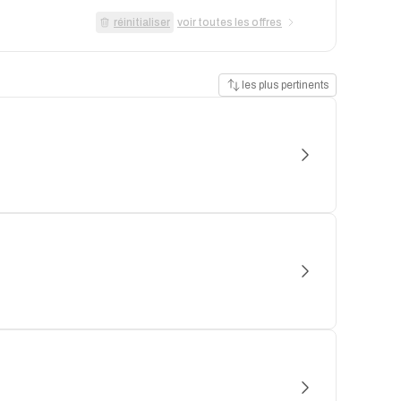
réinitialiser
voir toutes les offres
les plus pertinents