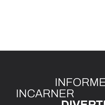
INFO
R
M
I
N
CAR
N
ER
DIVE
R
T