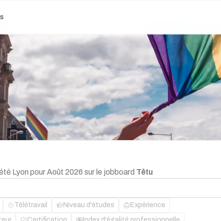
es
'été Lyon pour Août 2026 sur le jobboard
Têtu
Télétravail
Niveau d'études
Expérience
teur
Certification
Index d'égalité professionnelle