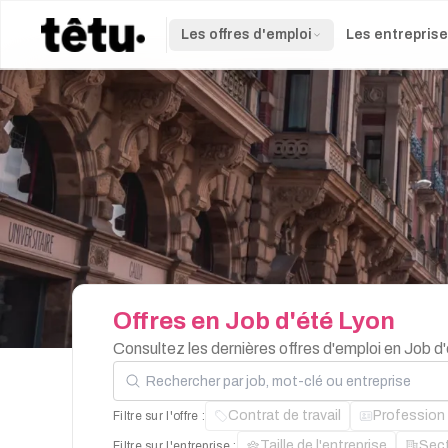
Les offres d'emploi
Les entrepris
Offres
en
Job
d'été
Lyon
Consultez les dernières offres d'emploi en Job d
Rechercher par job, mot-clé ou entreprise
Contrat de travail
Profession
Filtre sur l'offre :
Taille de l'entreprise
Sec
Filtre sur l'entreprise :