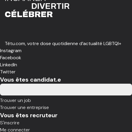
DIVE
R
TIR
CÉLÉBR
E
R
Têtu.com, votre dose quotidienne d’actualité LGBTQI+
Instagram
Facebook
LinkedIn
Twitter
Vous êtes candidat.e
Trouver un job
Trouver une entreprise
Vous êtes recruteur
S'inscrire
Me connecter