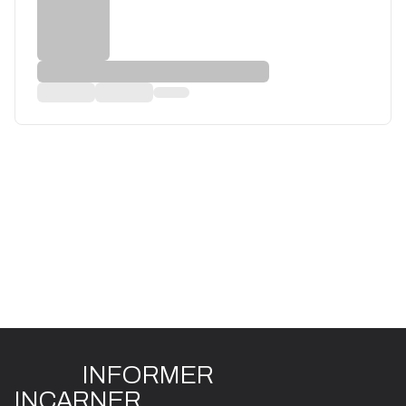
INFO
R
ME
R
I
N
CAR
N
ER