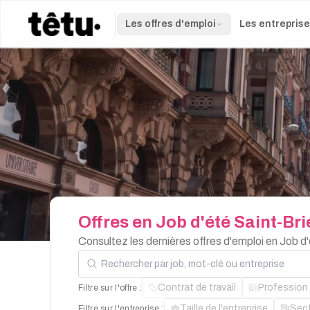
Les offres d'emploi
Les entrepris
Offres
en
Job
d'été
Saint-Bri
Consultez les dernières offres d'emploi en Job d
Rechercher par job, mot-clé ou entreprise
Contrat de travail
Profession
Filtre sur l'offre :
Taille de l'entreprise
Sec
Filtre sur l'entreprise :