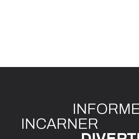
INFO
R
M
I
N
CAR
N
ER
DIVE
R
T