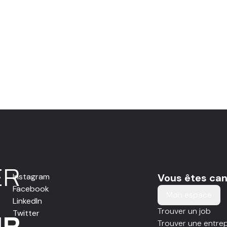
E
R
Instagram
Vous êtes can
Facebook
Mon espace
LinkedIn
Trouver un job
Twitter
IR
Trouver une entrep