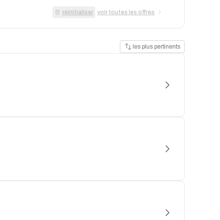
réinitialiser
voir toutes les offres
les plus pertinents