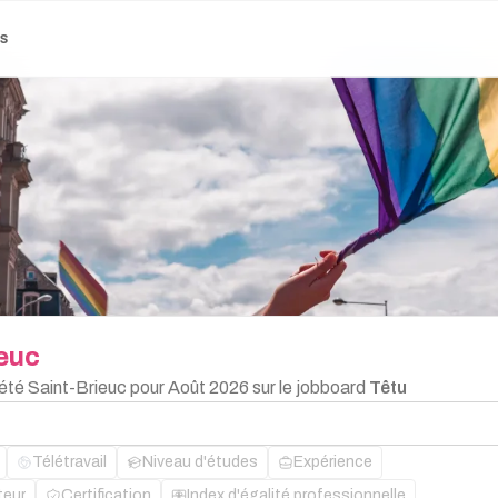
es
euc
'été Saint-Brieuc pour Août 2026 sur le jobboard
Têtu
Télétravail
Niveau d'études
Expérience
teur
Certification
Index d'égalité professionnelle