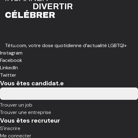
DIVE
R
TIR
CÉLÉBR
E
R
Têtu.com, votre dose quotidienne d’actualité LGBTQI+
Instagram
Facebook
LinkedIn
Twitter
Vous êtes candidat.e
Trouver un job
Trouver une entreprise
Vous êtes recruteur
S'inscrire
Me connecter