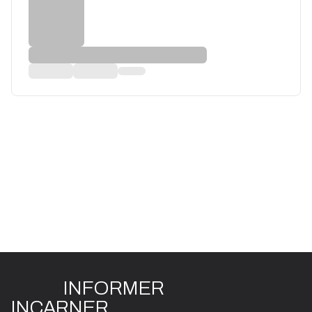
INFO
R
ME
R
I
N
CAR
N
ER