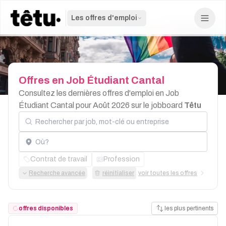
Les offres d'emploi
Offres
en
Job
Étudiant
Cantal
Consultez les dernières offres d'emploi en Job
Étudiant Cantal pour Août 2026 sur le jobboard
Têtu
Rechercher par job, mot-clé ou entreprise
Localisation
Contrat de travail
Profession
Recherche avancée
réinitialiser
voir toutes les offres
offres disponibles
les plus pertinents