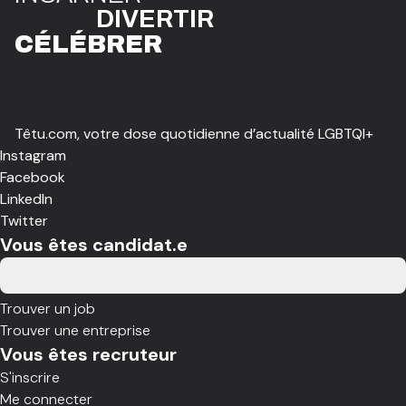
DIVE
R
TIR
CÉLÉBR
E
R
Têtu.com, votre dose quotidienne d’actualité LGBTQI+
Instagram
Facebook
LinkedIn
Twitter
Vous êtes candidat.e
Trouver un job
Trouver une entreprise
Vous êtes recruteur
S'inscrire
Me connecter