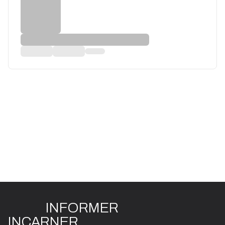
INFO
R
ME
R
I
N
CAR
N
ER