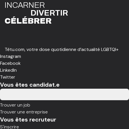
I
N
CAR
N
ER
DIVE
R
TIR
CÉLÉBR
E
R
Têtu.com, votre dose quotidienne d’actualité LGBTQI+
Instagram
Facebook
LinkedIn
Twitter
Vous êtes candidat.e
Trouver un job
Trouver une entreprise
Vous êtes recruteur
S'inscrire