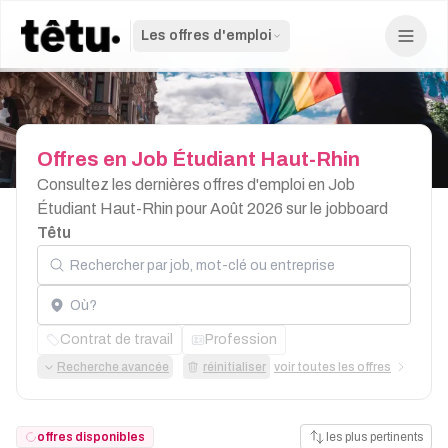
Les offres d'emploi
Offres
en
Job
Étudiant
Haut-Rhin
Consultez les dernières offres d'emploi en Job
Étudiant Haut-Rhin pour Août 2026 sur le jobboard
Têtu
Rechercher par job, mot-clé ou entreprise
Localisation
Contrat de travail
Profession
Recherche avancée
réinitialiser
voir toutes les offres
offres disponibles
les plus pertinents