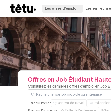
Les offres d'emploi
Les entrepris
Offres
en
Job
Étudiant
Haute
Consultez les dernières offres d'emploi en Job 
Rechercher par job, mot-clé ou entreprise
Contrat de travail
Profession
Filtre sur l'offre :
Taille de l'entreprise
Sec
Filtre sur l'entreprise :