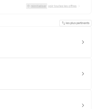
réinitialiser
voir toutes les offres
les plus pertinents