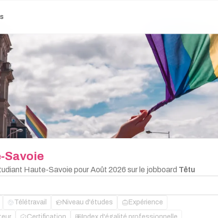
es
-Savoie
Étudiant Haute-Savoie pour Août 2026 sur le jobboard
Têtu
Télétravail
Niveau d'études
Expérience
teur
Certification
Index d'égalité professionnelle