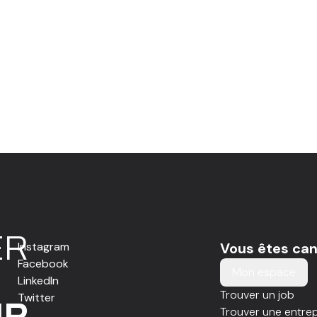
E
R
Instagram
Vous êtes can
Facebook
Mon espace
LinkedIn
Trouver un job
Twitter
IR
Trouver une entrep