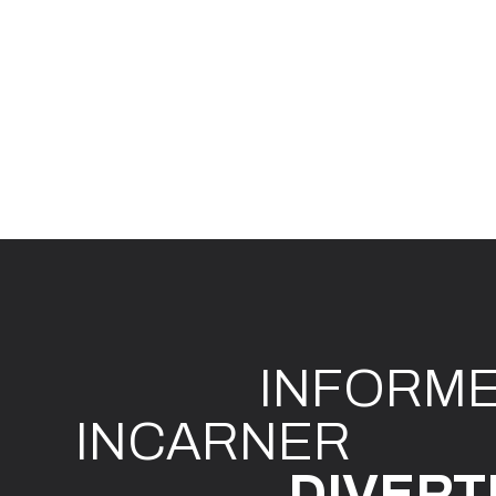
INFO
R
M
I
N
CAR
N
ER
DIVE
R
T