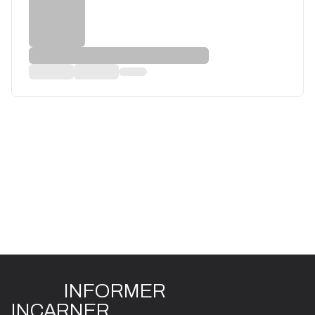
INFO
R
ME
R
I
N
CAR
N
ER