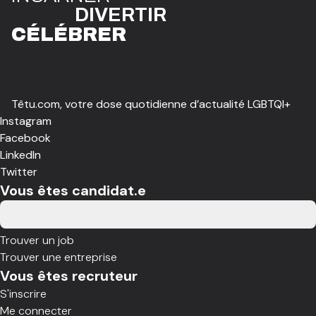
DIVE
R
TIR
CÉLÉBR
E
R
Têtu.com, votre dose quotidienne d’actualité LGBTQI+
Instagram
Facebook
LinkedIn
Twitter
Vous êtes candidat.e
Trouver un job
Trouver une entreprise
Vous êtes recruteur
S'inscrire
Me connecter