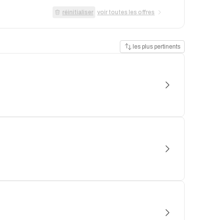
réinitialiser
voir toutes les offres
les plus pertinents