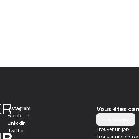
E
R
Instagram
Vous êtes can
Facebook
Mon espace
LinkedIn
Trouver un job
Twitter
IR
Trouver une entrep