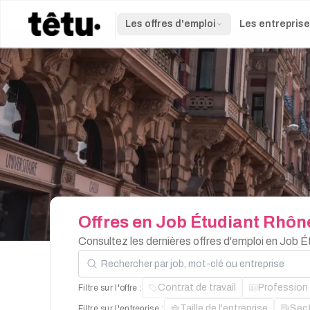
Les offres d'emploi
Les entrepris
Offres
en
Job
Étudiant
Rhôn
Consultez les dernières offres d'emploi en Job 
Rechercher par job, mot-clé ou entreprise
Contrat de travail
Profession
Filtre sur l'offre :
Taille de l'entreprise
Sec
Filtre sur l'entreprise :