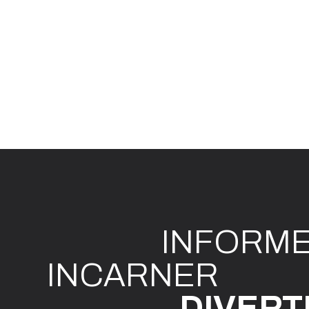
INFO
R
M
I
N
CAR
N
ER
DIVE
R
T