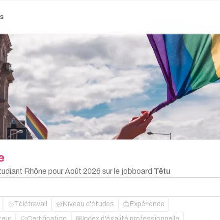
es
e
Étudiant Rhône pour Août 2026 sur le jobboard
Têtu
Télétravail
Niveau d'études
Expérience
teur
Certification
Index d'égalité professionnelle