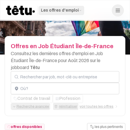
Les offres d'emploi
Offres
en
Job
Étudiant
Île-de-France
Consultez les dernières offres d'emploi en Job
Étudiant Île-de-France pour Août 2026 sur le
jobboard
Têtu
Rechercher par job, mot-clé ou entreprise
Localisation
Contrat de travail
Profession
Recherche avancée
réinitialiser
voir toutes les offres
offres disponibles
les plus pertinents