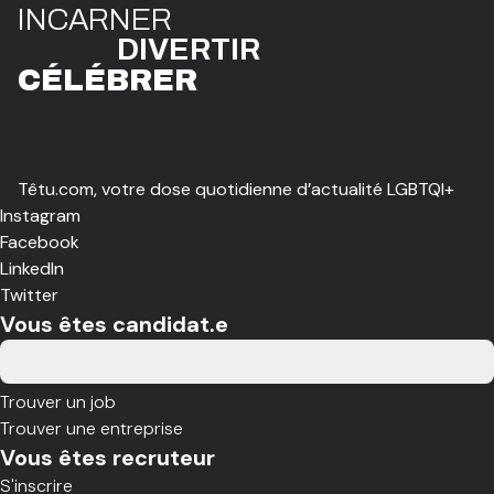
I
N
CAR
N
ER
DIVE
R
TIR
CÉLÉBR
E
R
Têtu.com, votre dose quotidienne d’actualité LGBTQI+
Instagram
Facebook
LinkedIn
Twitter
Vous êtes candidat.e
Trouver un job
Trouver une entreprise
Vous êtes recruteur
S'inscrire