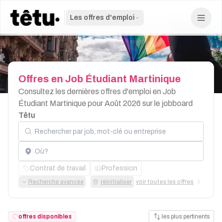
Les offres d'emploi
Offres
en
Job
Étudiant
Martinique
Consultez les dernières offres d'emploi en Job
Étudiant Martinique pour Août 2026 sur le jobboard
Têtu
Rechercher par job, mot-clé ou entreprise
Localisation
Contrat de travail
Profession
Recherche avancée
réinitialiser
voir toutes les offres
offres disponibles
les plus pertinents