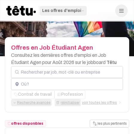
Les offres d'emploi
Offres
en
Job
Étudiant
Agen
Consultez les dernières offres d'emploi en Job
Étudiant Agen pour Août 2026 sur le jobboard
Têtu
Rechercher par job, mot-clé ou entreprise
Localisation
Contrat de travail
Profession
Recherche avancée
réinitialiser
voir toutes les offres
offres disponibles
les plus pertinents