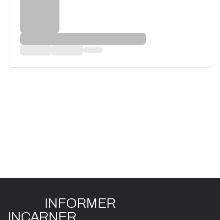
INFO
R
ME
R
I
N
CAR
N
ER