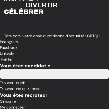
DIVE
R
TIR
CÉLÉBR
E
R
Têtu.com, votre dose quotidienne d’actualité LGBTQI+
Instagram
Facebook
LinkedIn
Twitter
Vous êtes candidat.e
Trouver un job
Trouver une entreprise
Vous êtes recruteur
S'inscrire
Me connecter