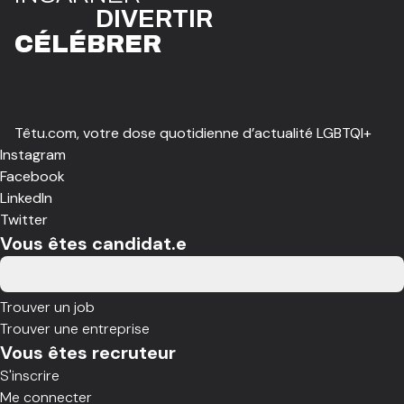
DIVE
R
TIR
CÉLÉBR
E
R
Têtu.com, votre dose quotidienne d’actualité LGBTQI+
Instagram
Facebook
LinkedIn
Twitter
Vous êtes candidat.e
Trouver un job
Trouver une entreprise
Vous êtes recruteur
S'inscrire
Me connecter