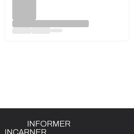
INFO
R
ME
R
I
N
CAR
N
ER