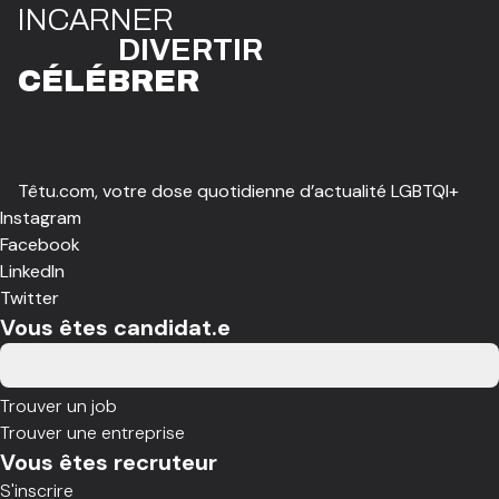
I
N
CAR
N
ER
DIVE
R
TIR
CÉLÉBR
E
R
Têtu.com, votre dose quotidienne d’actualité LGBTQI+
Instagram
Facebook
LinkedIn
Twitter
Vous êtes candidat.e
Trouver un job
Trouver une entreprise
Vous êtes recruteur
S'inscrire