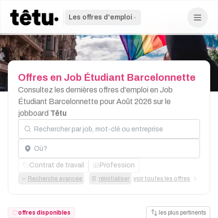
Les offres d'emploi
Offres
en
Job
Étudiant
Barcelonnette
Consultez les dernières offres d'emploi en Job
Étudiant Barcelonnette pour Août 2026 sur le
jobboard
Têtu
Rechercher par job, mot-clé ou entreprise
Localisation
Contrat de travail
Profession
Recherche avancée
réinitialiser
voir toutes les offres
offres disponibles
les plus pertinents