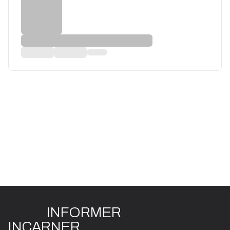
INFO
R
ME
R
I
N
CAR
N
ER