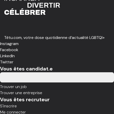
DIVE
R
TIR
CÉLÉBR
E
R
Têtu.com, votre dose quotidienne d’actualité LGBTQI+
Instagram
Facebook
LinkedIn
Twitter
Vous êtes candidat.e
Trouver un job
Trouver une entreprise
Vous êtes recruteur
S'inscrire
Me connecter