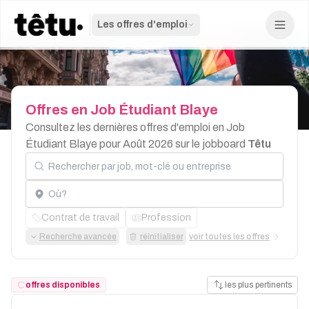
Les offres d'emploi
Offres
en
Job
Étudiant
Blaye
Consultez les dernières offres d'emploi en Job
Étudiant Blaye pour Août 2026 sur le jobboard
Têtu
Rechercher par job, mot-clé ou entreprise
Localisation
Contrat de travail
Profession
Recherche avancée
réinitialiser
voir toutes les offres
offres disponibles
les plus pertinents