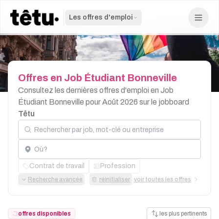
Les offres d'emploi
Offres
en
Job
Étudiant
Bonneville
Consultez les dernières offres d'emploi en Job
Étudiant Bonneville pour Août 2026 sur le jobboard
Têtu
Rechercher par job, mot-clé ou entreprise
Localisation
Contrat de travail
Profession
Recherche avancée
réinitialiser
voir toutes les offres
offres disponibles
les plus pertinents