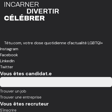
I
N
CAR
N
ER
DIVE
R
TIR
CÉLÉBR
E
R
Têtu.com, votre dose quotidienne d’actualité LGBTQI+
Instagram
Facebook
LinkedIn
Twitter
Vous êtes candidat.e
Trouver un job
Trouver une entreprise
Vous êtes recruteur
S'inscrire