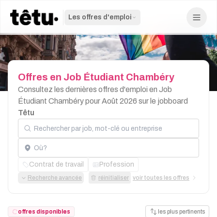
Les offres d'emploi
Offres
en
Job
Étudiant
Chambéry
Consultez les dernières offres d'emploi en Job
Étudiant Chambéry pour Août 2026 sur le jobboard
Têtu
Rechercher par job, mot-clé ou entreprise
Localisation
Contrat de travail
Profession
Recherche avancée
réinitialiser
voir toutes les offres
offres disponibles
les plus pertinents