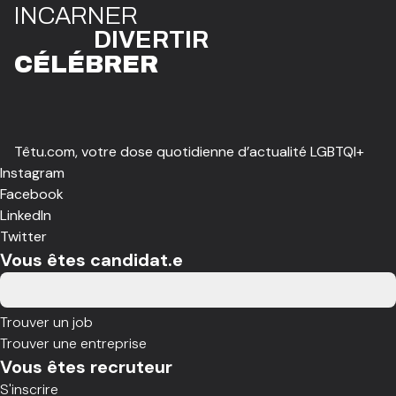
I
N
CAR
N
ER
DIVE
R
TIR
CÉLÉBR
E
R
Têtu.com, votre dose quotidienne d’actualité LGBTQI+
Instagram
Facebook
LinkedIn
Twitter
Vous êtes candidat.e
Trouver un job
Trouver une entreprise
Vous êtes recruteur
S'inscrire