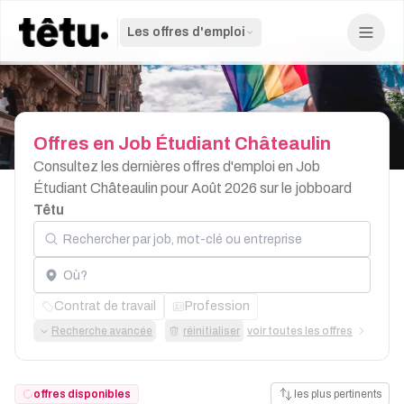
Les offres d'emploi
Offres
en
Job
Étudiant
Châteaulin
Consultez les dernières offres d'emploi en Job
Étudiant Châteaulin pour Août 2026 sur le jobboard
Têtu
Rechercher par job, mot-clé ou entreprise
Localisation
Contrat de travail
Profession
Recherche avancée
réinitialiser
voir toutes les offres
offres disponibles
les plus pertinents