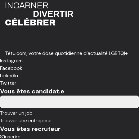
I
N
CAR
N
ER
DIVE
R
TIR
CÉLÉBR
E
R
Têtu.com, votre dose quotidienne d’actualité LGBTQI+
Instagram
Facebook
LinkedIn
Twitter
Vous êtes candidat.e
Trouver un job
Trouver une entreprise
Vous êtes recruteur
S'inscrire