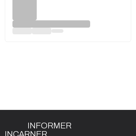
INFO
R
ME
R
I
N
CAR
N
ER