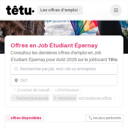
Les offres d'emploi
Offres
en
Job
Étudiant
Épernay
Consultez les dernières offres d'emploi en Job
Étudiant Épernay pour Août 2026 sur le jobboard
Têtu
Rechercher par job, mot-clé ou entreprise
Localisation
Contrat de travail
Profession
Recherche avancée
réinitialiser
voir toutes les offres
offres disponibles
les plus pertinents