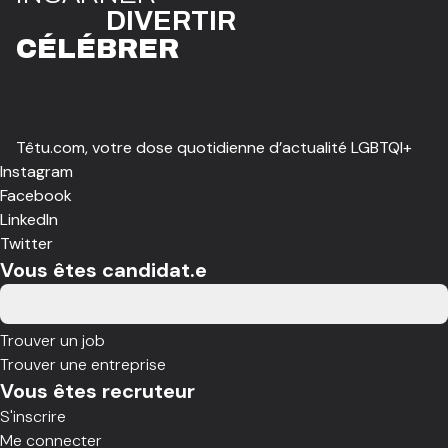
DIVE
R
TIR
CÉLÉBR
E
R
Têtu.com, votre dose quotidienne d’actualité LGBTQI+
Instagram
Facebook
LinkedIn
Twitter
Vous êtes candidat.e
Trouver un job
Trouver une entreprise
Vous êtes recruteur
S'inscrire
Me connecter