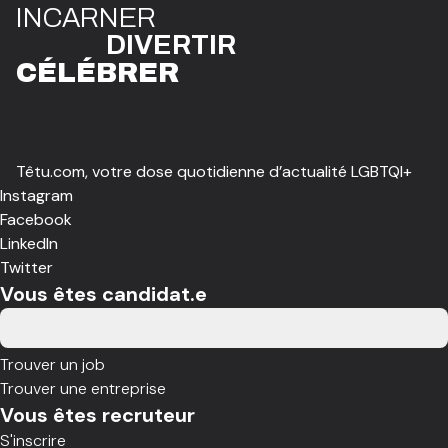
I
N
CAR
N
ER
DIVE
R
TIR
CÉLÉBR
E
R
Têtu.com, votre dose quotidienne d’actualité LGBTQI+
Instagram
Facebook
LinkedIn
Twitter
Vous êtes candidat.e
Trouver un job
Trouver une entreprise
Vous êtes recruteur
S'inscrire