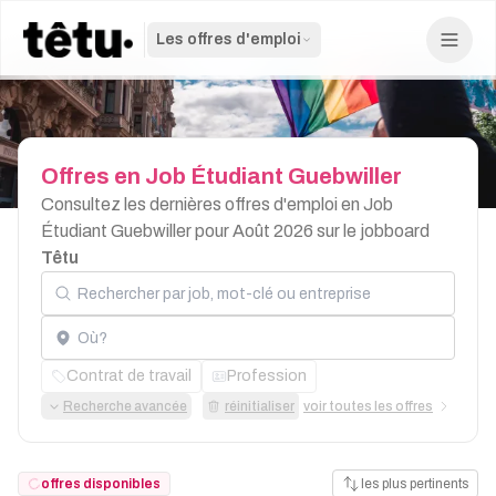
Les offres d'emploi
Offres
en
Job
Étudiant
Guebwiller
Consultez les dernières offres d'emploi en Job
Étudiant Guebwiller pour Août 2026 sur le jobboard
Têtu
Rechercher par job, mot-clé ou entreprise
Localisation
Contrat de travail
Profession
Recherche avancée
réinitialiser
voir toutes les offres
offres disponibles
les plus pertinents