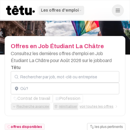
Les offres d'emploi
Offres
en
Job
Étudiant
La
Châtre
Consultez les dernières offres d'emploi en Job
Étudiant La Châtre pour Août 2026 sur le jobboard
Têtu
Rechercher par job, mot-clé ou entreprise
Localisation
Contrat de travail
Profession
Recherche avancée
réinitialiser
voir toutes les offres
offres disponibles
les plus pertinents