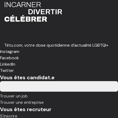
I
N
CAR
N
ER
DIVE
R
TIR
CÉLÉBR
E
R
Têtu.com, votre dose quotidienne d’actualité LGBTQI+
Instagram
Facebook
LinkedIn
Twitter
Vous êtes candidat.e
Trouver un job
Trouver une entreprise
Vous êtes recruteur
S'inscrire