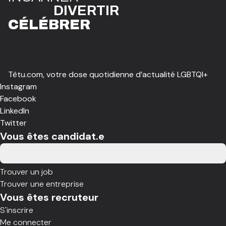
DIVE
R
TIR
CÉLÉBR
E
R
Têtu.com, votre dose quotidienne d’actualité LGBTQI+
Instagram
Facebook
LinkedIn
Twitter
Vous êtes candidat.e
Trouver un job
Trouver une entreprise
Vous êtes recruteur
S'inscrire
Me connecter