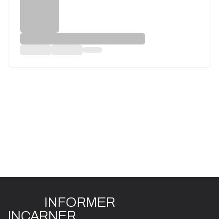
INFO
R
ME
R
I
N
CAR
N
ER