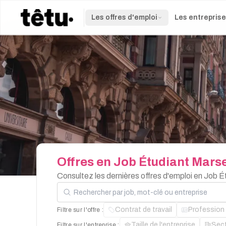
Les offres d'emploi
Les entrepris
Offres
en
Job
Étudiant
Marse
Consultez les dernières offres d'emploi en Job É
Rechercher par job, mot-clé ou entreprise
Contrat de travail
Profession
Filtre sur l'offre :
Taille de l'entreprise
Sec
Filtre sur l'entreprise :