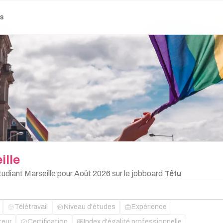
es
ille
tudiant Marseille pour Août 2026 sur le jobboard
Têtu
Télétravail
Niveau d'études
Expérience
teur
Certification
Index d'égalité professionnelle