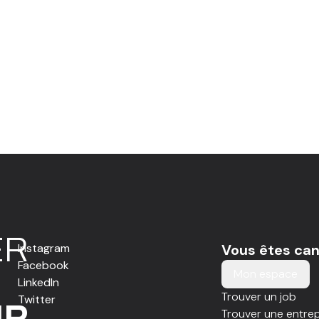
E
R
Instagram
Vous êtes can
Facebook
Mon espace
LinkedIn
Trouver un job
Twitter
IR
Trouver une entrep