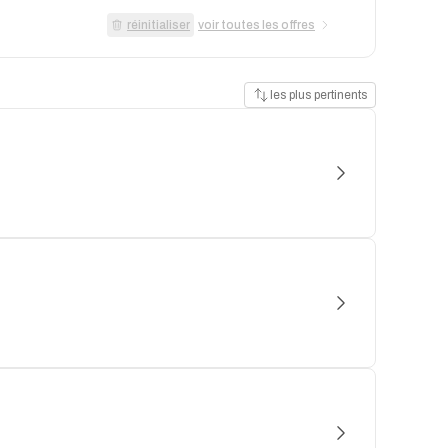
réinitialiser
voir toutes les offres
les plus pertinents