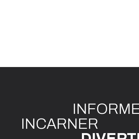
INFO
R
M
I
N
CAR
N
ER
DIVE
R
T