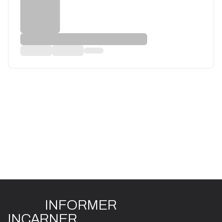
INFO
R
ME
R
I
N
CAR
N
ER