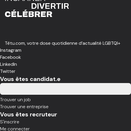
DIVE
R
TIR
CÉLÉBR
E
R
Têtu.com, votre dose quotidienne d’actualité LGBTQI+
Instagram
Facebook
LinkedIn
Twitter
Vous êtes candidat.e
Trouver un job
Trouver une entreprise
Vous êtes recruteur
S'inscrire
Me connecter