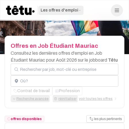
Les offres d'emploi
Offres
en
Job
Étudiant
Mauriac
Consultez les dernières offres d'emploi en Job
Étudiant Mauriac pour Août 2026 sur le jobboard
Têtu
Rechercher par job, mot-clé ou entreprise
Localisation
Contrat de travail
Profession
Recherche avancée
réinitialiser
voir toutes les offres
offres disponibles
les plus pertinents