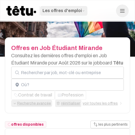
Les offres d'emploi
Offres
en
Job
Étudiant
Mirande
Consultez les dernières offres d'emploi en Job
Étudiant Mirande pour Août 2026 sur le jobboard
Têtu
Rechercher par job, mot-clé ou entreprise
Localisation
Contrat de travail
Profession
Recherche avancée
réinitialiser
voir toutes les offres
offres disponibles
les plus pertinents