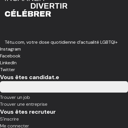
DIVE
R
TIR
CÉLÉBR
E
R
Têtu.com, votre dose quotidienne d’actualité LGBTQI+
Instagram
Facebook
LinkedIn
Twitter
Vous êtes candidat.e
Trouver un job
Trouver une entreprise
Vous êtes recruteur
S'inscrire
Me connecter