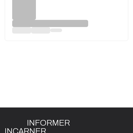
INFO
R
ME
R
I
N
CAR
N
ER